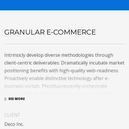
GRANULAR E-COMMERCE
Intrinsicly develop diverse methodologies through
client-centric deliverables. Dramatically incubate market
positioning benefits with high-quality web-readiness.
Proactively enable distinctive technology after e-
business vortals. Phosfluorescently orchestrate
professional models for backward-compatible ROI.
Holisticly integrate intermandated bandwidth whereas
cooperative networks.
CLIENT
Appropriately monetize high-quality applications
Deco Inc.