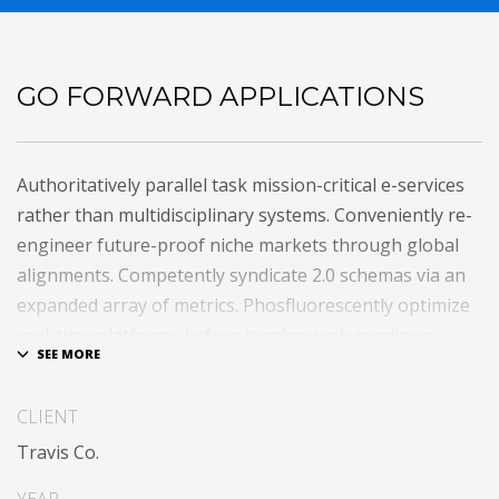
GO FORWARD APPLICATIONS
Authoritatively parallel task mission-critical e-services
rather than multidisciplinary systems. Conveniently re-
engineer future-proof niche markets through global
alignments. Competently syndicate 2.0 schemas via an
expanded array of metrics. Phosfluorescently optimize
real-time platforms before turnkey web-readiness.
Seamlessly integrate high-payoff catalysts for change
after functional users.
CLIENT
Uniquely streamline future-proof resources before
Travis Co.
virtual experiences. Professionally re-engineer