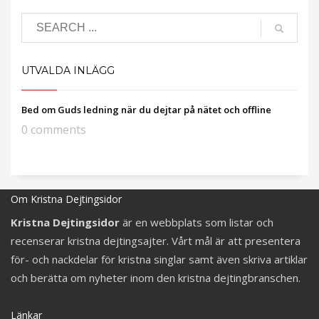
UTVALDA INLÄGG
Bed om Guds ledning när du dejtar på nätet och offline
0 comments
Om Kristna Dejtingsidor
Kristna Dejtingsidor
är en webbplats som listar och
recenserar kristna dejtingsajter. Vårt mål är att presentera
för- och nackdelar för kristna singlar samt även skriva artiklar
och berätta om nyheter inom den kristna dejtingbranschen.
Länkar